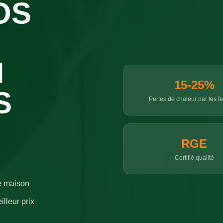
OS
N
15-25%
S
Pertes de chaleur par les f
RGE
Certifié qualité
re maison
lleur prix